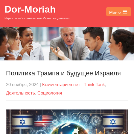
Dor-Moriah
Меню
Open
Израиль — Человеческое Развитие для всех
the
main
menu
Политика Трампа и будущее Израиля
20 ноября, 2024
|
Комментариев нет
|
Think Tank
,
Деятельность
,
Социология