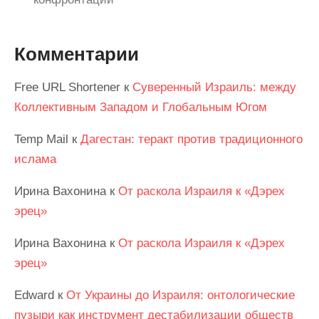
Комментарии
Free URL Shortener
к
Суверенный Израиль: между
Коллективным Западом и Глобальным Югом
Temp Mail
к
Дагестан: теракт против традиционного
ислама
Ирина Вахонина
к
От раскола Израиля к «Дэрех
эрец»
Ирина Вахонина
к
От раскола Израиля к «Дэрех
эрец»
Edward
к
От Украины до Израиля: онтологические
пузыри как инструмент дестабилизации обществ