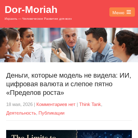
Dor-Moriah
Меню
Open
Израиль — Человеческое Развитие для всех
the
main
menu
Деньги, которые модель не видела: ИИ,
цифровая валюта и слепое пятно
«Пределов роста»
18 мая, 2026
|
Комментариев нет
|
Think Tank
,
Деятельность
,
Публикации