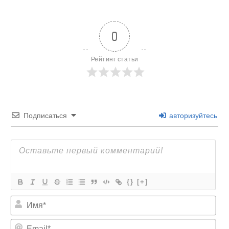
0
Рейтинг статьи
Подписаться
авторизуйтесь
{}
[+]
И
м
я
E