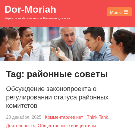
Dor-Moriah
Меню
Open
Израиль — Человеческое Развитие для всех
the
main
menu
Tag: районные советы
Обсуждение законопроекта о
регулировании статуса районных
комитетов
23 декабря, 2025
|
Комментариев нет
|
Think Tank
,
Деятельность
,
Общественные инициативы