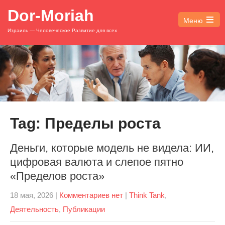
Dor-Moriah
Меню
Open
Израиль — Человеческое Развитие для всех
the
main
menu
Tag: Пределы роста
Деньги, которые модель не видела: ИИ,
цифровая валюта и слепое пятно
«Пределов роста»
18 мая, 2026
|
Комментариев нет
|
Think Tank
,
Деятельность
,
Публикации