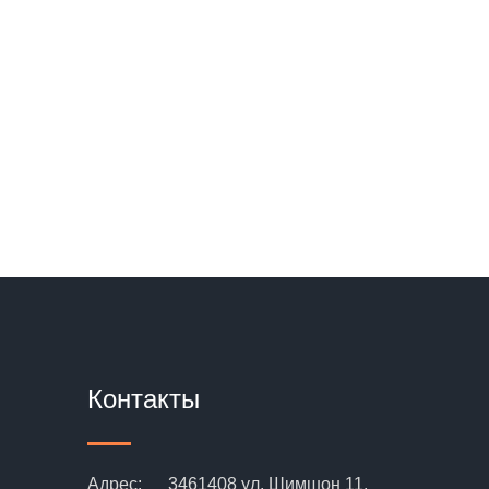
Контакты
Адрес:
3461408 ул. Шимшон 11,