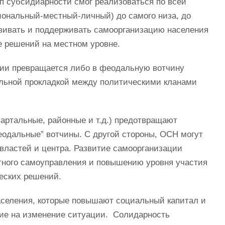
п субсидиарности смог реализоваться по всей
иональный-местный-личный) до самого низа, до
звивать и поддерживать самоорганизацию населения
е решений на местном уровне.
ии превращается либо в феодальную вотчину
льной прокладкой между политическими кланами
артальные, районные и т.д.) предотвращают
одальные” вотчины. С другой стороны, ОСН могут
властей и центра. Развитие самоорганизации
тного самоуправления и повышению уровня участия
еских решений.
селения, которые повышают социальный капитал и
ние на изменение ситуации. Солидарность