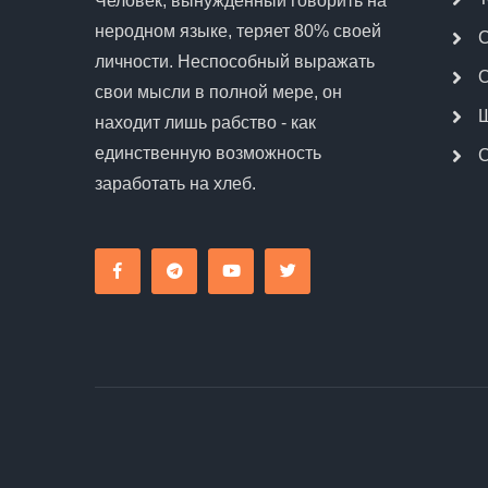
Человек, вынужденный говорить на
неродном языке, теряет 80% своей
С
личности. Неспособный выражать
О
свои мысли в полной мере, он
Ш
находит лишь рабство - как
единственную возможность
C
заработать на хлеб.