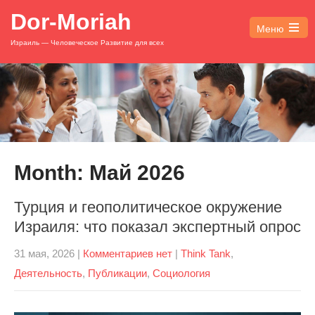
Dor-Moriah
Меню
Open
Израиль — Человеческое Развитие для всех
the
main
menu
Month:
Май 2026
Турция и геополитическое окружение
Израиля: что показал экспертный опрос
31 мая, 2026
|
Комментариев нет
|
Think Tank
,
Деятельность
,
Публикации
,
Социология