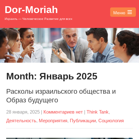
Dor-Moriah
Меню
Open
Израиль — Человеческое Развитие для всех
the
main
menu
Month:
Январь 2025
Расколы израильского общества и
Образ будущего
28 января, 2025
|
Комментариев нет
|
Think Tank
,
Деятельность
,
Мероприятия
,
Публикации
,
Социология