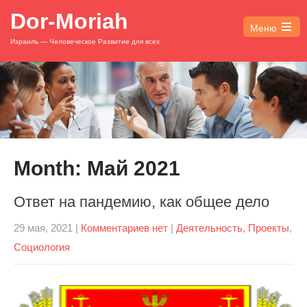
Dor-Moriah
Меню
Open
Израиль — Человеческое Развитие для всех
the
main
menu
Month:
Май 2021
Ответ на пандемию, как общее дело
29 мая, 2021
|
Комментариев нет
|
Деятельность
,
Проекты
,
Социология